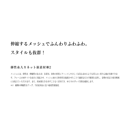
伸縮するメッシュでふんわりふわふわ。
スタイルも抜群！
弾性糸入りネット新素材※2
メッシュには、弾性糸（伸縮性のある糸）を採用。身体の形状にフィットしやさしく包み込まれるような柔らかい座り心地が実感できま
す。フレームの両サイドを前方に突起させ、メッシュ面の立体形状を強調させたことで適度な圧力で腰部を支持し、姿勢の安定と疲労軽減
にお役立ていただけます。また、座面奥行きを余すことなく活用でき、ゆとりのプレイ空間を確保します。
※2 : 縦横の伸縮性をアップ。当社従来品に比べ強度性能強化