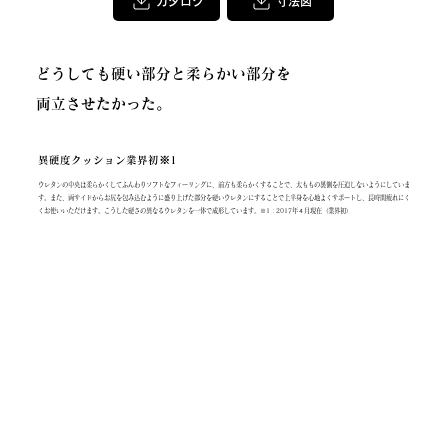
カタログ
寸法図
どうしても硬い部分と柔らかい部分を
両立させたかった。
異硬度クッション業界初※1
ウレタンの中央は柔らかくしてふんわりソフトなフィーリングに、前方も柔らかくすることで、太ももの裏側を圧迫しないようにしていま
す。また、両サイドからお尻を包み込むように盛り上げた部分を硬いウレタンにすることで上半身を心地よくサポートし、長時間疲れにく
くお使いいただけます。こうした硬さの異なるウレタンを一体で成形しています。※1 : 2017年４月現在（業界初）