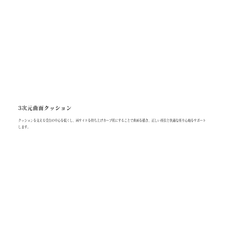
3次元曲面クッション
クッションを支える受台の中心を低くし、両サイドを持ち上げカーブ状にすることで曲面を描き、正しい座位と快適な座り心地をサポート
します。