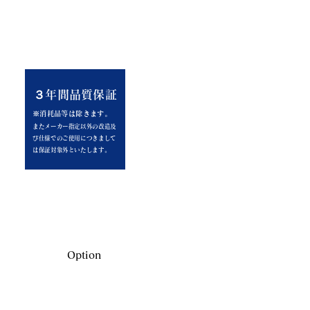
３年間​品質保証
※消耗品等は除きます。
またメーカー指定以外の改造及
び仕様での
ご使用につきまして
は保証対象外といたします。
Option