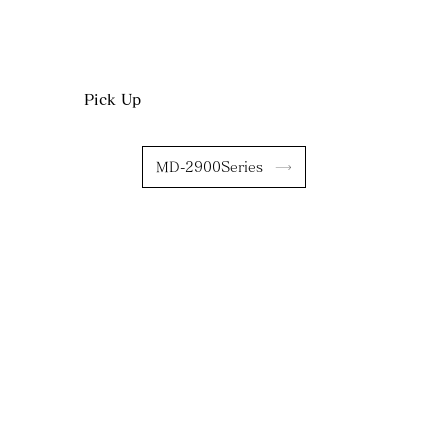
2023.10.01
ホームページをリニューアルしました
Pick Up
2017.06.13
製品情報MD-3730MESH（アウラス・メッシュ）を掲載しました。
MD-2900Series
2017.05.30
製品情報MD-2900seriesを掲載しました。
2017.05.09
MD-2900seriesを発売しました。
（PDFを見る)