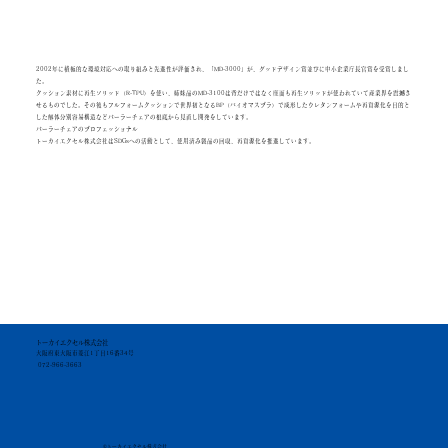
2002年に積極的な環境対応への取り組みと先進性が評価され、「MD-3000」が、グッドデザイン賞並びに中小企業庁長官賞を受賞しまし
た。
クッション素材に再生ソリッド（R-TPU）を使い、姉妹品のMD-3100は背だけではなく座面も再生ソリッドが使われていて産業界を震撼さ
せるものでした。その後もフルフォームクッションで世界初となるBP（バイオマスプラ）で成形したウレタンフォームや再資源化を目的と
した解体分別容易構造などパーラーチェアの根底から見直し開発をしています。
パーラーチェアのプロフェッショナル
トーカイエクセル株式会社はSDGsへの活動として、使用済み製品の回収、再資源化を推進しています。
トーカイエクセル株式会社
大阪府東大阪市菱江1丁目16番34号
072-966-3663
©トーカイエクセル株式会社